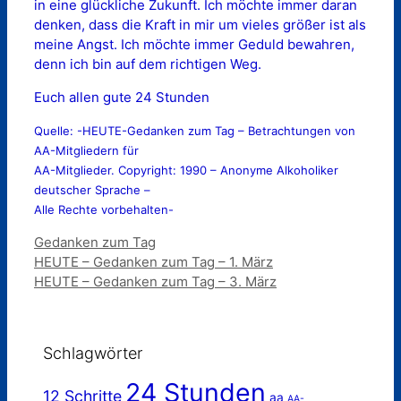
in eine glückliche Zukunft. Ich möchte immer daran
denken, dass die Kraft in mir um vieles größer ist als
meine Angst. Ich möchte immer Geduld bewahren,
denn ich bin auf dem richtigen Weg.
Euch allen gute 24 Stunden
Quelle: -HEUTE-Gedanken zum Tag – Betrachtungen von
AA-Mitgliedern für
AA-Mitglieder. Copyright: 1990 – Anonyme Alkoholiker
deutscher Sprache –
Alle Rechte vorbehalten-
Kategorien
Gedanken zum Tag
HEUTE – Gedanken zum Tag – 1. März
HEUTE – Gedanken zum Tag – 3. März
Schlagwörter
24 Stunden
12 Schritte
aa
AA-