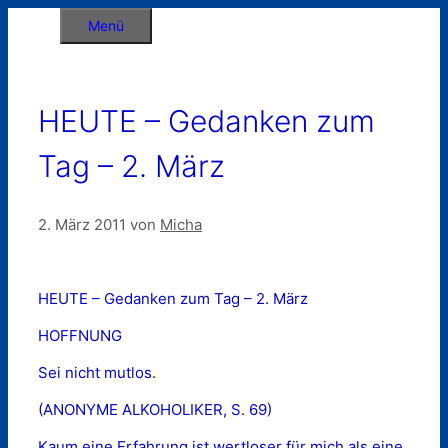
Zum
Menü
Inhalt
springen
HEUTE – Gedanken zum
Tag – 2. März
2. März 2011
von
Micha
HEUTE – Gedanken zum Tag – 2. März
HOFFNUNG
Sei nicht mutlos.
(ANONYME ALKOHOLIKER, S. 69)
Kaum eine Erfahrung ist wertloser für mich als eine