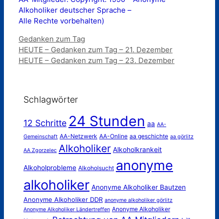
Alkoholiker deutscher Sprache –
Alle Rechte vorbehalten)
Kategorien
Gedanken zum Tag
HEUTE – Gedanken zum Tag – 21. Dezember
HEUTE – Gedanken zum Tag – 23. Dezember
Schlagwörter
24 Stunden
12 Schritte
aa
AA-
AA-Netzwerk
AA-Online
aa geschichte
Gemeinschaft
aa görlitz
Alkoholiker
Alkoholkrankeit
AA Zgorzelec
anonyme
Alkoholprobleme
Alkoholsucht
alkoholiker
Anonyme Alkoholiker Bautzen
Anonyme Alkoholiker DDR
anonyme alkoholiker görlitz
Anonyme Alkoholiker
Anonyme Alkoholiker Ländertreffen