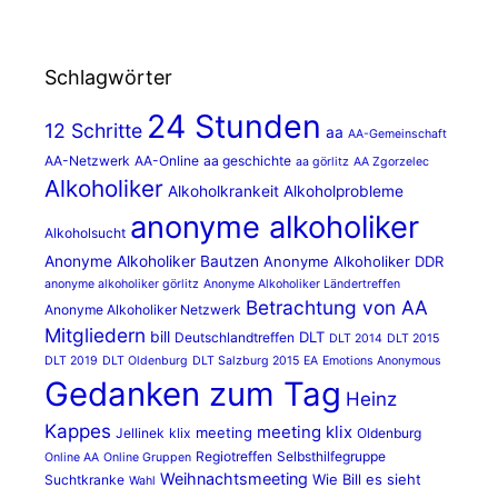
Schlagwörter
24 Stunden
12 Schritte
aa
AA-Gemeinschaft
AA-Netzwerk
AA-Online
aa geschichte
aa görlitz
AA Zgorzelec
Alkoholiker
Alkoholkrankeit
Alkoholprobleme
anonyme alkoholiker
Alkoholsucht
Anonyme Alkoholiker Bautzen
Anonyme Alkoholiker DDR
anonyme alkoholiker görlitz
Anonyme Alkoholiker Ländertreffen
Betrachtung von AA
Anonyme Alkoholiker Netzwerk
Mitgliedern
bill
DLT
Deutschlandtreffen
DLT 2014
DLT 2015
DLT 2019
DLT Oldenburg
DLT Salzburg 2015
EA
Emotions Anonymous
Gedanken zum Tag
Heinz
Kappes
meeting klix
meeting
Jellinek
klix
Oldenburg
Regiotreffen
Selbsthilfegruppe
Online AA
Online Gruppen
Weihnachtsmeeting
Wie Bill es sieht
Suchtkranke
Wahl