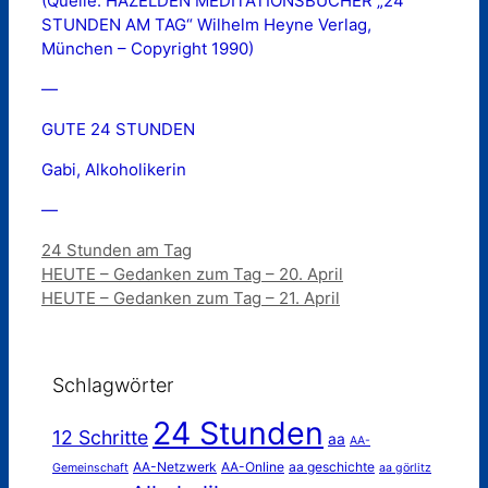
(Quelle: HAZELDEN MEDITATIONSBÜCHER „24
STUNDEN AM TAG“ Wilhelm Heyne Verlag,
München – Copyright 1990)
—
GUTE 24 STUNDEN
Gabi, Alkoholikerin
—
Kategorien
24 Stunden am Tag
HEUTE – Gedanken zum Tag – 20. April
HEUTE – Gedanken zum Tag – 21. April
Schlagwörter
24 Stunden
12 Schritte
aa
AA-
AA-Netzwerk
AA-Online
aa geschichte
Gemeinschaft
aa görlitz