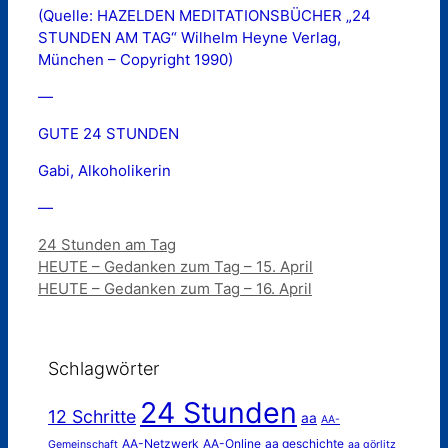
(Quelle: HAZELDEN MEDITATIONSBÜCHER „24
STUNDEN AM TAG“ Wilhelm Heyne Verlag,
München – Copyright 1990)
—
GUTE 24 STUNDEN
Gabi, Alkoholikerin
—
Kategorien
24 Stunden am Tag
HEUTE – Gedanken zum Tag – 15. April
HEUTE – Gedanken zum Tag – 16. April
Schlagwörter
24 Stunden
12 Schritte
aa
AA-
AA-Netzwerk
AA-Online
aa geschichte
Gemeinschaft
aa görlitz