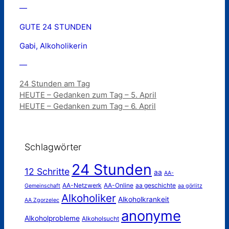
—
GUTE 24 STUNDEN
Gabi, Alkoholikerin
—
Kategorien
24 Stunden am Tag
HEUTE – Gedanken zum Tag – 5. April
HEUTE – Gedanken zum Tag – 6. April
Schlagwörter
24 Stunden
12 Schritte
aa
AA-
AA-Netzwerk
AA-Online
aa geschichte
Gemeinschaft
aa görlitz
Alkoholiker
Alkoholkrankeit
AA Zgorzelec
anonyme
Alkoholprobleme
Alkoholsucht