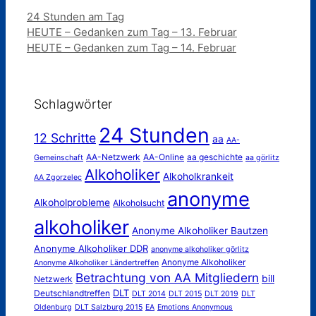
Kategorien
24 Stunden am Tag
HEUTE – Gedanken zum Tag – 13. Februar
HEUTE – Gedanken zum Tag – 14. Februar
Schlagwörter
24 Stunden
12 Schritte
aa
AA-
AA-Netzwerk
AA-Online
aa geschichte
Gemeinschaft
aa görlitz
Alkoholiker
Alkoholkrankeit
AA Zgorzelec
anonyme
Alkoholprobleme
Alkoholsucht
alkoholiker
Anonyme Alkoholiker Bautzen
Anonyme Alkoholiker DDR
anonyme alkoholiker görlitz
Anonyme Alkoholiker
Anonyme Alkoholiker Ländertreffen
Betrachtung von AA Mitgliedern
bill
Netzwerk
DLT
Deutschlandtreffen
DLT 2014
DLT 2015
DLT 2019
DLT
Oldenburg
DLT Salzburg 2015
EA
Emotions Anonymous