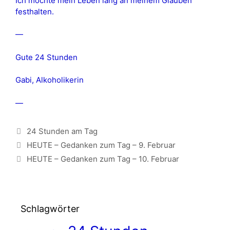
Ich möchte mein Leben lang an meinem Glauben
festhalten.
—
Gute 24 Stunden
Gabi, Alkoholikerin
—
Kategorien
24 Stunden am Tag
HEUTE – Gedanken zum Tag – 9. Februar
HEUTE – Gedanken zum Tag – 10. Februar
Schlagwörter