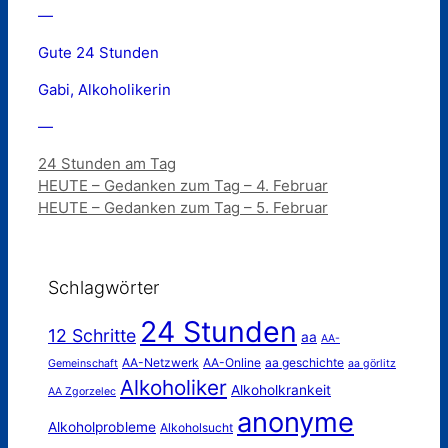
—
Gute 24 Stunden
Gabi, Alkoholikerin
—
Kategorien
24 Stunden am Tag
HEUTE – Gedanken zum Tag – 4. Februar
HEUTE – Gedanken zum Tag – 5. Februar
Schlagwörter
24 Stunden
12 Schritte
aa
AA-
AA-Netzwerk
AA-Online
aa geschichte
Gemeinschaft
aa görlitz
Alkoholiker
Alkoholkrankeit
AA Zgorzelec
anonyme
Alkoholprobleme
Alkoholsucht