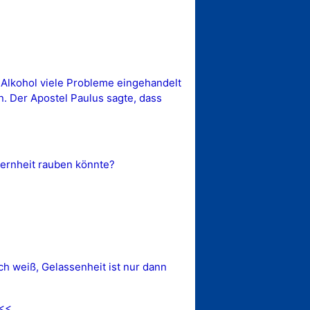
en Alkohol viele Probleme eingehandelt
. Der Apostel Paulus sagte, dass
ernheit rauben könnte?
h weiß, Gelassenheit ist nur dann
.<<