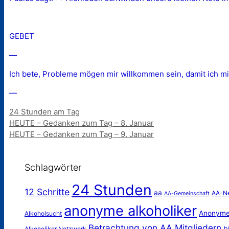
GEBET
—
Ich bete, Probleme mögen mir willkommen sein, damit ich m
—
Kategorien
24 Stunden am Tag
HEUTE – Gedanken zum Tag – 8. Januar
HEUTE – Gedanken zum Tag – 9. Januar
Schlagwörter
24 Stunden
12 Schritte
aa
AA-N
AA-Gemeinschaft
anonyme alkoholiker
Anonyme 
Alkoholsucht
Betrachtung von AA Mitgliedern
bi
Alkoholiker Netzwerk