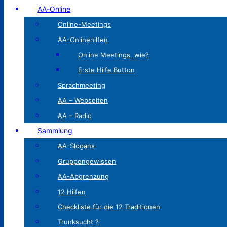
AA-Online
Online-Meetings
AA-Onlinehilfen
Online Meetings, wie?
Erste Hilfe Button
Sprachmeeting
AA – Webseiten
AA – Radio
Sammlung
AA-Slogans
Gruppengewissen
AA-Abgrenzung
12 Hilfen
Checkliste für die 12 Traditionen
Trunksucht ?