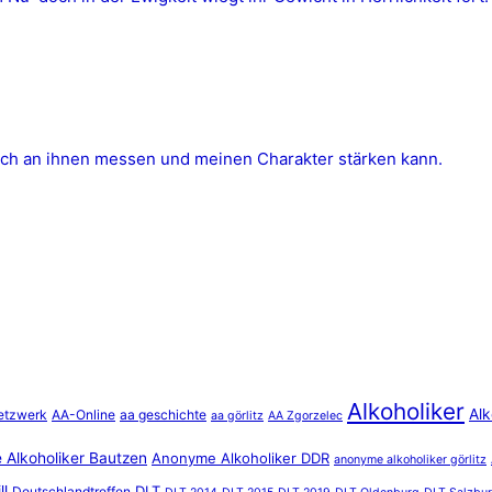
ich an ihnen messen und meinen Charakter stärken kann.
Alkoholiker
Alk
etzwerk
AA-Online
aa geschichte
aa görlitz
AA Zgorzelec
Alkoholiker Bautzen
Anonyme Alkoholiker DDR
anonyme alkoholiker görlitz
ll
DLT
Deutschlandtreffen