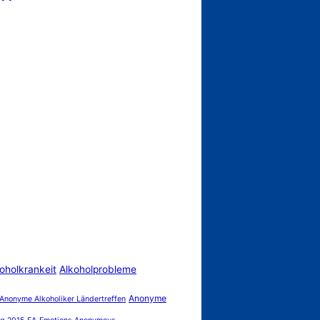
oholkrankeit
Alkoholprobleme
Anonyme
Anonyme Alkoholiker Ländertreffen