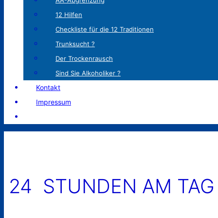
AA-Abgrenzung
12 Hilfen
Checkliste für die 12 Traditionen
Trunksucht ?
Der Trockenrausch
Sind Sie Alkoholiker ?
Kontakt
Impressum
24 STUNDEN AM TAG –