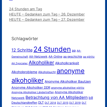
—
Kategorien
24 Stunden am Tag
HEUTE – Gedanken zum Tag – 26. Dezember
HEUTE – Gedanken zum Tag – 27. Dezember
Schlagwörter
24 Stunden
12 Schritte
aa
AA-
AA-Netzwerk
AA-Online
aa geschichte
Gemeinschaft
aa görlitz
Alkoholiker
Alkoholkrankeit
AA Zgorzelec
anonyme
Alkoholprobleme
Alkoholsucht
alkoholiker
Anonyme Alkoholiker Bautzen
Anonyme Alkoholiker DDR
anonyme alkoholiker görlitz
Anonyme Alkoholiker
Anonyme Alkoholiker Ländertreffen
Betrachtung von AA Mitgliedern
bill
Netzwerk
DLT
Deutschlandtreffen
DLT 2014
DLT 2015
DLT 2019
DLT