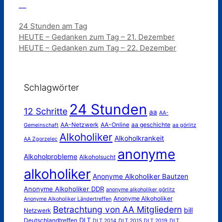
—
Kategorien
24 Stunden am Tag
HEUTE – Gedanken zum Tag – 21. Dezember
HEUTE – Gedanken zum Tag – 22. Dezember
Schlagwörter
24 Stunden
12 Schritte
aa
AA-
AA-Netzwerk
AA-Online
aa geschichte
Gemeinschaft
aa görlitz
Alkoholiker
Alkoholkrankeit
AA Zgorzelec
anonyme
Alkoholprobleme
Alkoholsucht
alkoholiker
Anonyme Alkoholiker Bautzen
Anonyme Alkoholiker DDR
anonyme alkoholiker görlitz
Anonyme Alkoholiker
Anonyme Alkoholiker Ländertreffen
Betrachtung von AA Mitgliedern
bill
Netzwerk
DLT
Deutschlandtreffen
DLT 2014
DLT 2015
DLT 2019
DLT