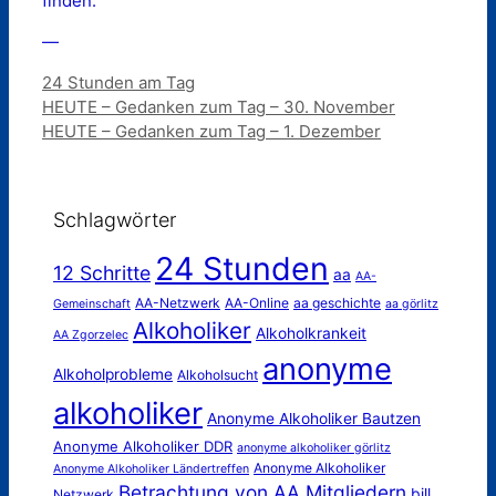
finden.
—
Kategorien
24 Stunden am Tag
HEUTE – Gedanken zum Tag – 30. November
HEUTE – Gedanken zum Tag – 1. Dezember
Schlagwörter
24 Stunden
12 Schritte
aa
AA-
AA-Netzwerk
AA-Online
aa geschichte
Gemeinschaft
aa görlitz
Alkoholiker
Alkoholkrankeit
AA Zgorzelec
anonyme
Alkoholprobleme
Alkoholsucht
alkoholiker
Anonyme Alkoholiker Bautzen
Anonyme Alkoholiker DDR
anonyme alkoholiker görlitz
Anonyme Alkoholiker
Anonyme Alkoholiker Ländertreffen
Betrachtung von AA Mitgliedern
bill
Netzwerk