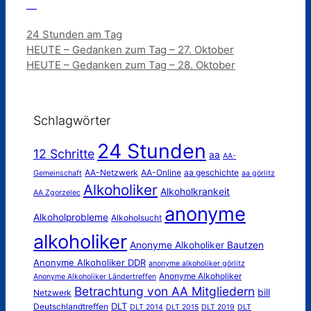
—
Kategorien
24 Stunden am Tag
HEUTE – Gedanken zum Tag – 27. Oktober
HEUTE – Gedanken zum Tag – 28. Oktober
Schlagwörter
24 Stunden
12 Schritte
aa
AA-
AA-Netzwerk
AA-Online
aa geschichte
Gemeinschaft
aa görlitz
Alkoholiker
Alkoholkrankeit
AA Zgorzelec
anonyme
Alkoholprobleme
Alkoholsucht
alkoholiker
Anonyme Alkoholiker Bautzen
Anonyme Alkoholiker DDR
anonyme alkoholiker görlitz
Anonyme Alkoholiker
Anonyme Alkoholiker Ländertreffen
Betrachtung von AA Mitgliedern
bill
Netzwerk
DLT
Deutschlandtreffen
DLT 2014
DLT 2015
DLT 2019
DLT