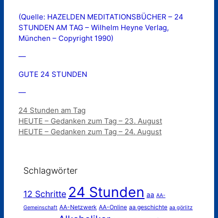
(Quelle: HAZELDEN MEDITATIONSBÜCHER – 24
STUNDEN AM TAG – Wilhelm Heyne Verlag,
München – Copyright 1990)
—
GUTE 24 STUNDEN
—
Kategorien
24 Stunden am Tag
HEUTE – Gedanken zum Tag – 23. August
HEUTE – Gedanken zum Tag – 24. August
Schlagwörter
24 Stunden
12 Schritte
aa
AA-
AA-Netzwerk
AA-Online
aa geschichte
Gemeinschaft
aa görlitz