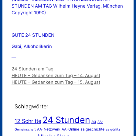
STUNDEN AM TAG Wilhelm Heyne Verlag, München 
Copyright 1990)
—
GUTE 24 STUNDEN
Gabi, Alkoholikerin
—
Kategorien
24 Stunden am Tag
HEUTE – Gedanken zum Tag – 14. August
HEUTE – Gedanken zum Tag – 15. August
Schlagwörter
24 Stunden
12 Schritte
aa
AA-
AA-Netzwerk
AA-Online
aa geschichte
Gemeinschaft
aa görlitz