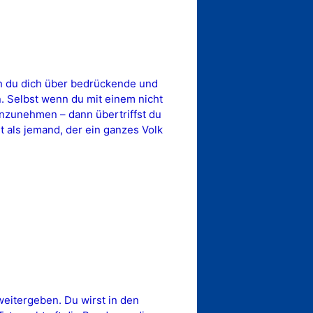
nn du dich über bedrückende und
. Selbst wenn du mit einem nicht
nzunehmen – dann übertriffst du
 als jemand, der ein ganzes Volk
eitergeben. Du wirst in den