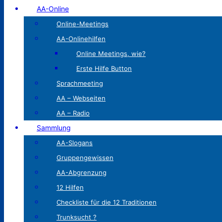
AA-Online
Online-Meetings
AA-Onlinehilfen
Online Meetings, wie?
Erste Hilfe Button
Sprachmeeting
AA – Webseiten
AA – Radio
Sammlung
AA-Slogans
Gruppengewissen
AA-Abgrenzung
12 Hilfen
Checkliste für die 12 Traditionen
Trunksucht ?