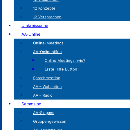
12 Konzepte
12 Versprechen
Umkreissuche
AA-Online
Online-Meetings
AA-Onlinehilfen
Online Meetings, wie?
Erste Hilfe Button
Sprachmeeting
AA – Webseiten
AA – Radio
Sammlung
AA-Slogans
Gruppengewissen