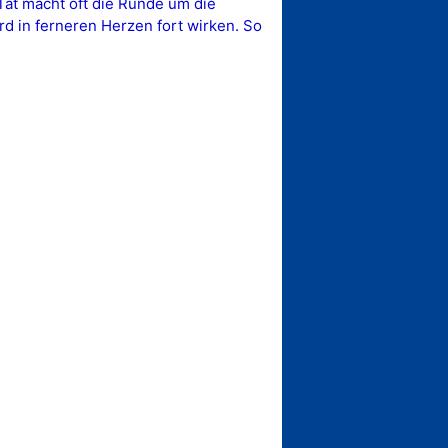
at macht oft die Runde um die
d in ferneren Herzen fort wirken. So