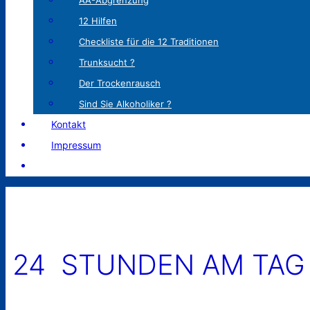
AA-Abgrenzung
12 Hilfen
Checkliste für die 12 Traditionen
Trunksucht ?
Der Trockenrausch
Sind Sie Alkoholiker ?
Kontakt
Impressum
24 STUNDEN AM TAG 