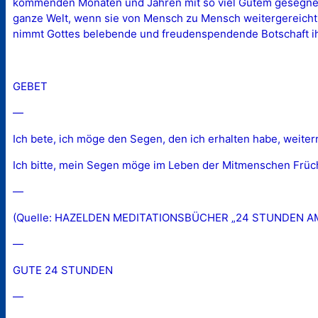
kommenden Monaten und Jahren mit so viel Gutem gesegnet 
ganze Welt, wenn sie von Mensch zu Mensch weitergereicht 
nimmt Gottes belebende und freudenspendende Botschaft ihr
GEBET
—
Ich bete, ich möge den Segen, den ich erhalten habe, weiter
Ich bitte, mein Segen möge im Leben der Mitmenschen Früch
—
(Quelle: HAZELDEN MEDITATIONSBÜCHER „24 STUNDEN AM T
—
GUTE 24 STUNDEN
—