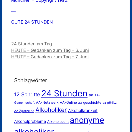
München – Copyright 1990)
—
GUTE 24 STUNDEN
—
Kategorien
24 Stunden am Tag
HEUTE – Gedanken zum Tag – 6. Juni
HEUTE – Gedanken zum Tag – 7. Juni
Schlagwörter
24 Stunden
12 Schritte
aa
AA-
AA-Netzwerk
AA-Online
aa geschichte
Gemeinschaft
aa görlitz
Alkoholiker
Alkoholkrankeit
AA Zgorzelec
anonyme
Alkoholprobleme
Alkoholsucht
alkoholiker