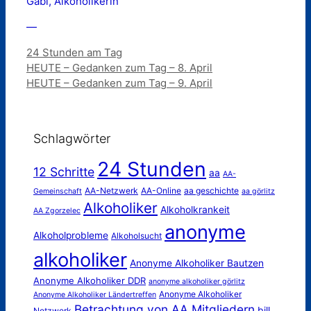
Gabi, Alkoholikerin
—
Kategorien
24 Stunden am Tag
HEUTE – Gedanken zum Tag – 8. April
HEUTE – Gedanken zum Tag – 9. April
Schlagwörter
24 Stunden
12 Schritte
aa
AA-
AA-Netzwerk
AA-Online
aa geschichte
Gemeinschaft
aa görlitz
Alkoholiker
Alkoholkrankeit
AA Zgorzelec
anonyme
Alkoholprobleme
Alkoholsucht
alkoholiker
Anonyme Alkoholiker Bautzen
Anonyme Alkoholiker DDR
anonyme alkoholiker görlitz
Anonyme Alkoholiker
Anonyme Alkoholiker Ländertreffen
Betrachtung von AA Mitgliedern
bill
Netzwerk