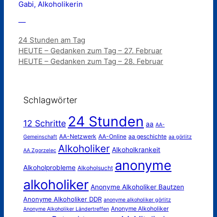
Gabi, Alkoholikerin
—
Kategorien
24 Stunden am Tag
HEUTE – Gedanken zum Tag – 27. Februar
HEUTE – Gedanken zum Tag – 28. Februar
Schlagwörter
24 Stunden
12 Schritte
aa
AA-
AA-Netzwerk
AA-Online
aa geschichte
Gemeinschaft
aa görlitz
Alkoholiker
Alkoholkrankeit
AA Zgorzelec
anonyme
Alkoholprobleme
Alkoholsucht
alkoholiker
Anonyme Alkoholiker Bautzen
Anonyme Alkoholiker DDR
anonyme alkoholiker görlitz
Anonyme Alkoholiker
Anonyme Alkoholiker Ländertreffen