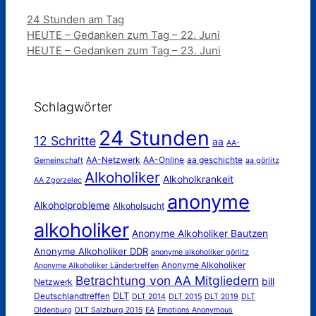
Kategorien
24 Stunden am Tag
HEUTE – Gedanken zum Tag – 22. Juni
HEUTE – Gedanken zum Tag – 23. Juni
Schlagwörter
24 Stunden
12 Schritte
aa
AA-
AA-Netzwerk
AA-Online
aa geschichte
Gemeinschaft
aa görlitz
Alkoholiker
Alkoholkrankeit
AA Zgorzelec
anonyme
Alkoholprobleme
Alkoholsucht
alkoholiker
Anonyme Alkoholiker Bautzen
Anonyme Alkoholiker DDR
anonyme alkoholiker görlitz
Anonyme Alkoholiker
Anonyme Alkoholiker Ländertreffen
Betrachtung von AA Mitgliedern
bill
Netzwerk
DLT
Deutschlandtreffen
DLT 2014
DLT 2015
DLT 2019
DLT
Oldenburg
DLT Salzburg 2015
EA
Emotions Anonymous