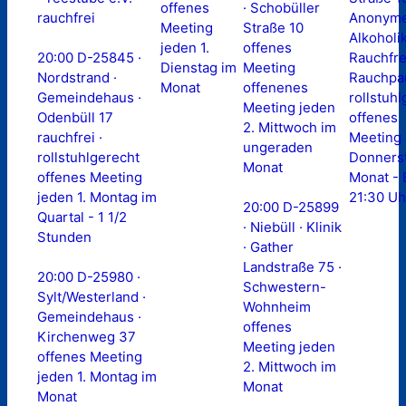
offenes
· Schobüller
rauchfrei
Anonym
Meeting
Straße 10
Alkoholi
jeden 1.
offenes
20:00 D-25845 ·
Rauchfre
Dienstag im
Meeting
Nordstrand ·
Rauchpa
Monat
offenenes
Gemeindehaus ·
rollstuh
Meeting jeden
Odenbüll 17
offenes
2. Mittwoch im
rauchfrei ·
Meeting 
ungeraden
rollstuhlgerecht
Donners
Monat
offenes Meeting
Monat -
jeden 1. Montag im
21:30 Uh
20:00 D-25899
Quartal - 1 1/2
· Niebüll · Klinik
Stunden
· Gather
Landstraße 75 ·
20:00 D-25980 ·
Schwestern-
Sylt/Westerland ·
Wohnheim
Gemeindehaus ·
offenes
Kirchenweg 37
Meeting jeden
offenes Meeting
2. Mittwoch im
jeden 1. Montag im
Monat
Monat