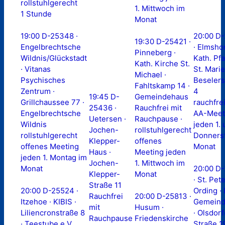
rollstuhlgerecht
1. Mittwoch im
1 Stunde
Monat
19:00 D-25348 ·
20:00 D
19:30 D-25421 ·
Engelbrechtsche
· Elmshor
Pinneberg ·
Wildnis/Glückstadt
Kath. Pfa
Kath. Kirche St.
· Vitanas
St. Marie
Michael ·
Psychisches
Beselers
Fahltskamp 14 ·
Zentrum ·
4
19:45 D-
Gemeindehaus
Grillchaussee 77 ·
rauchfre
25436 ·
Rauchfrei mit
Engelbrechtsche
AA-Meet
Uetersen ·
Rauchpause ·
Wildnis
jeden 1. 
Jochen-
rollstuhlgerecht
rollstuhlgerecht
Donners
Klepper-
offenes
offenes Meeting
Monat
Haus ·
Meeting jeden
jeden 1. Montag im
Jochen-
1. Mittwoch im
Monat
20:00 D
Klepper-
Monat
· St. Pet
Straße 11
20:00 D-25524 ·
Ording · 
Rauchfrei
20:00 D-25813 ·
Itzehoe · KIBIS ·
Gemeind
mit
Husum ·
Liliencronstraße 8
· Olsdorf
Rauchpause
Friedenskirche
· Teestube e.V.
Straße 19