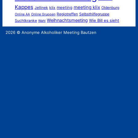
Kappes
meeting klix
meeting
Jellinek
klix
Oldenburg
Regiotreffen
Selbsthilfegruppe
Online AA
Online Gruppen
Weihnachtsmeeting
Wie Bill es sieht
Suchtkranke
Wahl
2026 © Anonyme Alkoholiker Meeting Bautzen