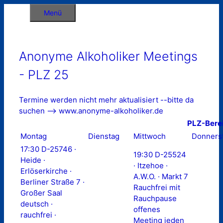
Zum
Menü
Inhalt
springen
Anonyme Alkoholiker Meetings
- PLZ 25
Termine werden nicht mehr aktualisiert --bitte da
suchen --> www.anonyme-alkoholiker.de
PLZ-Bere
Montag
Dienstag
Mittwoch
Donners
17:30 D-25746 ·
19:30 D-25524
Heide ·
· Itzehoe ·
Erlöserkirche ·
A.W.O. · Markt 7
Berliner Straße 7 ·
Rauchfrei mit
Großer Saal
Rauchpause
deutsch ·
offenes
rauchfrei ·
Meeting jeden