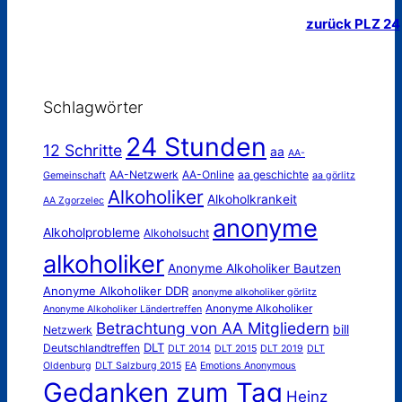
zurück PLZ 24
Schlagwörter
24 Stunden
12 Schritte
aa
AA-
AA-Netzwerk
AA-Online
aa geschichte
Gemeinschaft
aa görlitz
Alkoholiker
Alkoholkrankeit
AA Zgorzelec
anonyme
Alkoholprobleme
Alkoholsucht
alkoholiker
Anonyme Alkoholiker Bautzen
Anonyme Alkoholiker DDR
anonyme alkoholiker görlitz
Anonyme Alkoholiker
Anonyme Alkoholiker Ländertreffen
Betrachtung von AA Mitgliedern
bill
Netzwerk
DLT
Deutschlandtreffen
DLT 2014
DLT 2015
DLT 2019
DLT
Oldenburg
DLT Salzburg 2015
EA
Emotions Anonymous
Gedanken zum Tag
Heinz