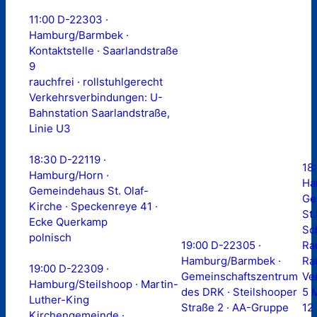
11:00 D-22303 ·
Hamburg/Barmbek ·
Kontaktstelle · Saarlandstraße
9
rauchfrei · rollstuhlgerecht
Verkehrsverbindungen: U-
Bahnstation Saarlandstraße,
Linie U3
18:30 D-22119 ·
18
Hamburg/Horn ·
Ha
Gemeindehaus St. Olaf-
Ge
Kirche · Speckenreye 41 ·
St.
Ecke Querkamp
Sc
polnisch
19:00 D-22305 ·
Ra
Hamburg/Barmbek ·
Ra
19:00 D-22309 ·
Gemeinschaftszentrum
Ve
Hamburg/Steilshoop · Martin-
des DRK · Steilshooper
5 
Luther-King
Straße 2 · AA-Gruppe
12
Kirchengemeinde ·