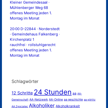
Kleiner Gemeindesaal ·
Mühlenberger Weg 68
offenes Meeting jeden 1.
Montag im Monat
20:00 D-22844 · Norderstedt
· Gemeindehaus Falkenberg ·
Kirchenplatz 1
rauchfrei · rollstuhlgerecht
offenes Meeting jeden 1.
Montag im Monat
Schlagwörter
24 Stunden
12 Schritte
aa
AA-
AA-Netzwerk
AA-Online
aa geschichte
Gemeinschaft
aa görlitz
Alkoholiker
Alkoholkrankeit
AA Zgorzelec