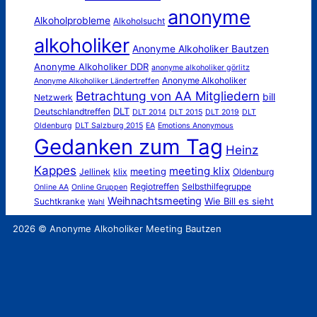
anonyme
Alkoholprobleme
Alkoholsucht
alkoholiker
Anonyme Alkoholiker Bautzen
Anonyme Alkoholiker DDR
anonyme alkoholiker görlitz
Anonyme Alkoholiker
Anonyme Alkoholiker Ländertreffen
Betrachtung von AA Mitgliedern
bill
Netzwerk
DLT
Deutschlandtreffen
DLT 2014
DLT 2015
DLT 2019
DLT
Oldenburg
DLT Salzburg 2015
EA
Emotions Anonymous
Gedanken zum Tag
Heinz
Kappes
meeting klix
meeting
Jellinek
klix
Oldenburg
Regiotreffen
Selbsthilfegruppe
Online AA
Online Gruppen
Weihnachtsmeeting
Wie Bill es sieht
Suchtkranke
Wahl
2026 © Anonyme Alkoholiker Meeting Bautzen