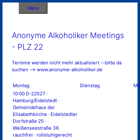
Zum
Menü
Inhalt
springen
Anonyme Alkoholiker Meetings
- PLZ 22
Termine werden nicht mehr aktualisiert --bitte da
suchen --> www.anonyme-alkoholiker.de
Montag
Dienstag
Mi
10:00 D-22527 ·
Hamburg/Eidelstedt ·
Gemeindehaus der
Elisabethkirche · Eidelstedter
Dorfstraße 25 ·
Weißenseestraße 36
rauchfrei · rollstuhlgerecht