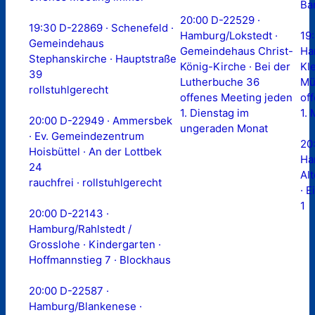
Ba
20:00 D-22529 ·
19:30 D-22869 · Schenefeld ·
Hamburg/Lokstedt ·
19
Gemeindehaus
Gemeindehaus Christ-
Ha
Stephanskirche · Hauptstraße
König-Kirche · Bei der
Kl
39
Lutherbuche 36
Mü
rollstuhlgerecht
offenes Meeting jeden
of
1. Dienstag im
1.
20:00 D-22949 · Ammersbek
ungeraden Monat
· Ev. Gemeindezentrum
20
Hoisbüttel · An der Lottbek
Ha
24
Alt
rauchfrei · rollstuhlgerecht
· 
1
20:00 D-22143 ·
Hamburg/Rahlstedt /
Grosslohe · Kindergarten ·
Hoffmannstieg 7 · Blockhaus
20:00 D-22587 ·
Hamburg/Blankenese ·