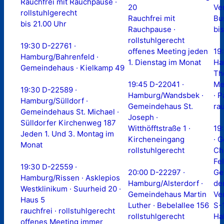
Rauchfrei mit Rauchpause ·
20
Ve
rollstuhlgerecht
Rauchfrei mit
Bu
bis 21.00 Uhr
Rauchpause ·
bis
rollstuhlgerecht
19:30 D-22761 ·
offenes Meeting jeden
19
Hamburg/Bahrenfeld ·
1. Dienstag im Monat
Ha
Gemeindehaus · Kielkamp 49
Th
19:45 D-22041 ·
Me
19:30 D-22589 ·
Hamburg/Wandsbek ·
· P
Hamburg/Sülldorf ·
Gemeindehaus St.
ra
Gemeindehaus St. Michael ·
Joseph ·
Sülldorfer Kirchenweg 187
Witthöfftstraße 1 ·
19
Jeden 1. Und 3. Montag im
Kircheneingang
· 
Monat
rollstuhlgerecht
Chr
Fe
19:30 D-22559 ·
20:00 D-22297 ·
Ge
Hamburg/Rissen · Asklepios
Hamburg/Alsterdorf ·
de
Westklinikum · Suurheid 20 ·
Gemeindehaus Martin
Ve
Haus 5
Luther · Bebelallee 156
S-
rauchfrei · rollstuhlgerecht
rollstuhlgerecht
Hal
offenes Meeting immer