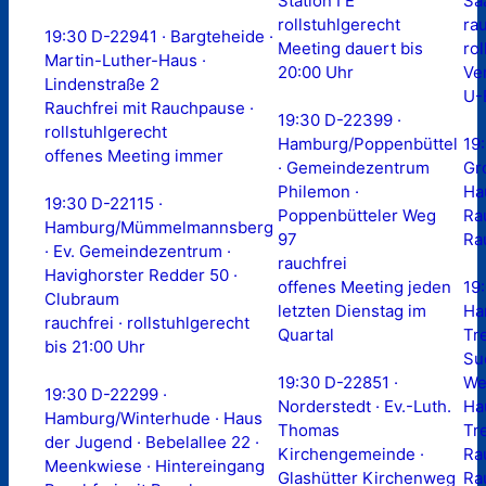
Station I E
Sa
rollstuhlgerecht
rau
19:30 D-22941 · Bargteheide ·
Meeting dauert bis
ro
Martin-Luther-Haus ·
20:00 Uhr
Ve
Lindenstraße 2
U-
Rauchfrei mit Rauchpause ·
19:30 D-22399 ·
rollstuhlgerecht
Hamburg/Poppenbüttel
19
offenes Meeting immer
· Gemeindezentrum
Gr
Philemon ·
Ha
19:30 D-22115 ·
Poppenbütteler Weg
Ra
Hamburg/Mümmelmannsberg
97
Ra
· Ev. Gemeindezentrum ·
rauchfrei
Havighorster Redder 50 ·
offenes Meeting jeden
19
Clubraum
letzten Dienstag im
Ha
rauchfrei · rollstuhlgerecht
Quartal
Tr
bis 21:00 Uhr
Su
19:30 D-22851 ·
We
19:30 D-22299 ·
Norderstedt · Ev.-Luth.
Ha
Hamburg/Winterhude · Haus
Thomas
Tr
der Jugend · Bebelallee 22 ·
Kirchengemeinde ·
Ra
Meenkwiese · Hintereingang
Glashütter Kirchenweg
Ra