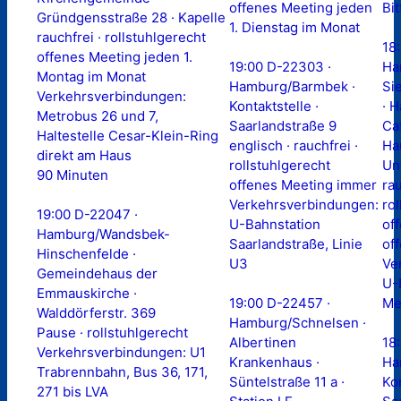
offenes Meeting jeden
Bit
Gründgensstraße 28 · Kapelle
1. Dienstag im Monat
rauchfrei · rollstuhlgerecht
18
offenes Meeting jeden 1.
19:00 D-22303 ·
Ha
Montag im Monat
Hamburg/Barmbek ·
Si
Verkehrsverbindungen:
Kontaktstelle ·
· 
Metrobus 26 und 7,
Saarlandstraße 9
Caf
Haltestelle Cesar-Klein-Ring
englisch · rauchfrei ·
Ha
direkt am Haus
rollstuhlgerecht
Un
90 Minuten
offenes Meeting immer
rau
Verkehrsverbindungen:
ro
19:00 D-22047 ·
U-Bahnstation
of
Hamburg/Wandsbek-
Saarlandstraße, Linie
of
Hinschenfelde ·
U3
Ve
Gemeindehaus der
U-
Emmauskirche ·
19:00 D-22457 ·
Me
Walddörferstr. 369
Hamburg/Schnelsen ·
Pause · rollstuhlgerecht
Albertinen
18
Verkehrsverbindungen: U1
Krankenhaus ·
Ha
Trabrennbahn, Bus 36, 171,
Süntelstraße 11 a ·
Kon
271 bis LVA