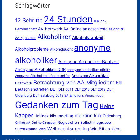
Schlagwörter
24 Stunden
12 Schritte
aa
AA-
AA-Netzwerk
AA-Online
aa geschichte
Gemeinschaft
aa görlitz
Alkoholiker
Alkoholkrankeit
AA Zgorzelec
anonyme
Alkoholprobleme
Alkoholsucht
alkoholiker
Anonyme Alkoholiker Bautzen
Anonyme Alkoholiker DDR
anonyme alkoholiker görlitz
Anonyme Alkoholiker
Anonyme Alkoholiker Ländertreffen
Betrachtung von AA Mitgliedern
bill
Netzwerk
DLT
Deutschlandtreffen
DLT 2014
DLT 2015
DLT 2019
DLT
Oldenburg
DLT Salzburg 2015
EA
Emotions Anonymous
Gedanken zum Tag
Heinz
Kappes
meeting klix
meeting
Jellinek
klix
Oldenburg
Regiotreffen
Selbsthilfegruppe
Online AA
Online Gruppen
Weihnachtsmeeting
Wie Bill es sieht
Suchtkranke
Wahl