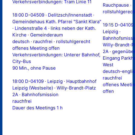
Verkehrsverbindungen: Tram Linie 11
Rauchpause ·
rollstuhlgerech
18:00 D-04509 · Delitzsch/Innenstadt ·
Gemeindehaus Kath. Pfarrei "Sankt Klara"
19:15 D-04109 
· Lindenstraße 4 · links neben der Kath.
Leipzig ·
Kirche · Gemeinderaum
Bahnhofsmissi
deutsch · rauchfrei · rollstuhlgerecht
Willy-Brandt-P
offenes Meeting offen
2A · gegenübe
Verkehrsverbindungen: Unterer Bahnhof,
Eingang Parkh
City-Bus
West
90 Min., ohne Pause
deutsch-englis
rauchfrei
18:00 D-04109 · Leipzig · Hauptbahnhof
offenes Meeti
Leipzig (Westseite) · Willy-Brandt-Platz
offen
2A · Bahnhofsmission
rauchfrei
Dauer des Meetings 1 h