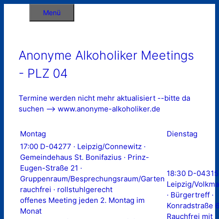
Zum
Menü
Inhalt
springen
Anonyme Alkoholiker Meetings
- PLZ 04
Termine werden nicht mehr aktualisiert --bitte da
suchen --> www.anonyme-alkoholiker.de
Montag
Dienstag
17:00 D-04277 · Leipzig/Connewitz ·
Gemeindehaus St. Bonifazius · Prinz-
Eugen-Straße 21 ·
18:30 D-04315 
Gruppenraum/Besprechungsraum/Garten
Leipzig/Volkma
rauchfrei · rollstuhlgerecht
· Bürgertreff ·
offenes Meeting jeden 2. Montag im
Konradstraße 
Monat
Rauchfrei mit