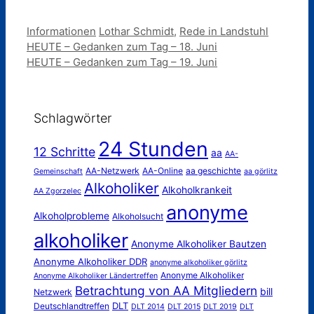
Kategorien
Schlagwörter
Informationen
Lothar Schmidt
,
Rede in Landstuhl
HEUTE – Gedanken zum Tag – 18. Juni
HEUTE – Gedanken zum Tag – 19. Juni
Schlagwörter
24 Stunden
12 Schritte
aa
AA-
AA-Netzwerk
AA-Online
aa geschichte
Gemeinschaft
aa görlitz
Alkoholiker
Alkoholkrankeit
AA Zgorzelec
anonyme
Alkoholprobleme
Alkoholsucht
alkoholiker
Anonyme Alkoholiker Bautzen
Anonyme Alkoholiker DDR
anonyme alkoholiker görlitz
Anonyme Alkoholiker
Anonyme Alkoholiker Ländertreffen
Betrachtung von AA Mitgliedern
bill
Netzwerk
DLT
Deutschlandtreffen
DLT 2014
DLT 2015
DLT 2019
DLT