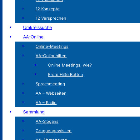
12 Konzepte
12 Versprechen
Umkreissuche
AA-Online
Online-Meetings
AA-Onlinehilfen
Online Meetings, wie?
Erste Hilfe Button
Sprachmeeting
AA – Webseiten
AA – Radio
Sammlung
AA-Slogans
Gruppengewissen