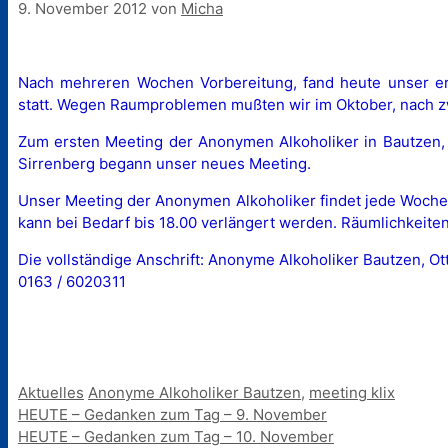
9. November 2012
von
Micha
Nach mehreren Wochen Vorbereitung, fand heute unser e
statt. Wegen Raumproblemen mußten wir im Oktober, nach zw
Zum ersten Meeting der Anonymen Alkoholiker in Bautzen,
Sirrenberg begann unser neues Meeting.
Unser Meeting der Anonymen Alkoholiker findet jede Woche F
kann bei Bedarf bis 18.00 verlängert werden. Räumlichkeiten
Die vollständige Anschrift: Anonyme Alkoholiker Bautzen, O
0163 / 6020311
Kategorien
Schlagwörter
Aktuelles
Anonyme Alkoholiker Bautzen
,
meeting klix
HEUTE – Gedanken zum Tag – 9. November
HEUTE – Gedanken zum Tag – 10. November