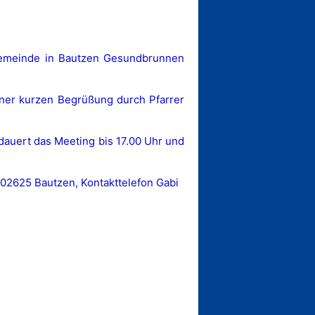
gemeinde in Bautzen Gesundbrunnen
ner kurzen Begrüßung durch Pfarrer
dauert das Meeting bis 17.00 Uhr und
, 02625 Bautzen, Kontakttelefon Gabi