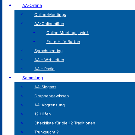
AA-Online
Online-Meetings
AA-Onlinehilfen
Online Meetings, wie?
Erste Hilfe Button
Sprachmeeting
AA – Webseiten
AA – Radio
Sammlung
AA-Slogans
Gruppengewissen
AA-Abgrenzung
12 Hilfen
Checkliste für die 12 Traditionen
Trunksucht ?