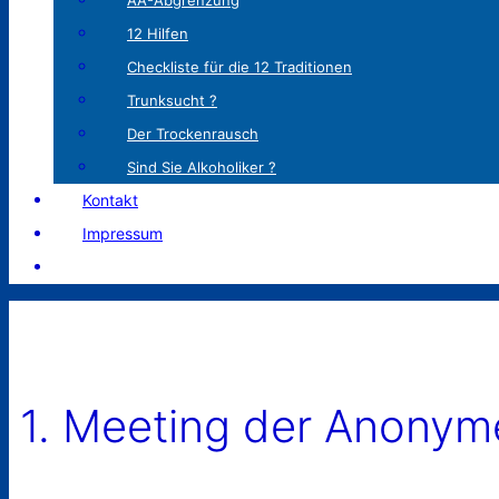
AA-Abgrenzung
12 Hilfen
Checkliste für die 12 Traditionen
Trunksucht ?
Der Trockenrausch
Sind Sie Alkoholiker ?
Kontakt
Impressum
1. Meeting der Anonyme